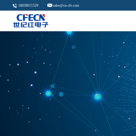
18038011529
sales@cn-cfe.com