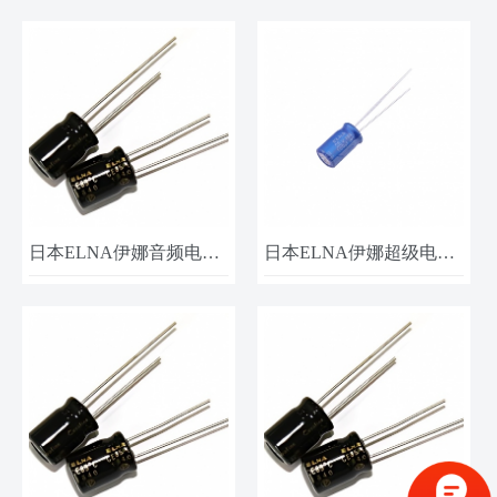
日本ELNA伊娜音频电容​ROA-25V221MH5＃ 25V 220UF 10x20​
日本ELNA伊娜超级电容法拉电容DSK-3R3G703HT414-GRR 3.3V-0.07F 4.8X1.4